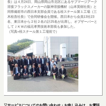
長）は４月24日、岡山県岡山市北区にあるサブマージアーク
溶接フラックスメーカーの阪神溶接機材（山本英樹社長）と
同県備前市の西日本支部会員である桂スチール第１工場（三
木桂吾社長）で合同研修会を開催。西日本から会員13社23
名、東日本から２社２名の計25名が出席し、オブザーバーと
してＪＫＷの福元孝男技術本部長も参加した。
（写真=桂スチール第１工場前で）
▽サービスについてのお問い合わせ・お申し込みは、お電話