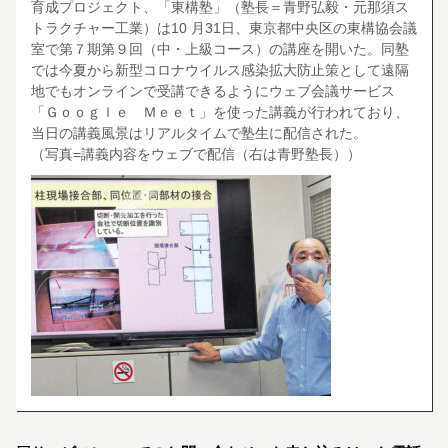
育成プロジェクト、「東構塾」（塾長＝青野弘毅・元那須ス
トラクチャー工業）は10 月31日、東京都中央区の東構協会議
室で第７期第９回（中・上級コース）の講座を開いた。同塾
では今夏から新型コロナウイルス感染拡大防止策として遠隔
地でもオンラインで受講できるようにウェブ会議サービス
「Ｇｏｏｇｌｅ Ｍｅｅｔ」を使った講義が行われており、
当日の講義風景はリアルタイムで塾生に配信された。
（写真=講義内容をウェブで配信（右は青野塾長））