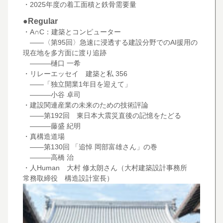
・2025年度の着工面積と鉄骨需要量
●Regular
・A∩C：建築とコンピューター
――〈第95回〉急速に浸透する建設分野でのAI援用の
現在地を多方面に渡り追跡
―――樋口 一希
・リレーエッセイ 建築と私 356
――「独立開業1年目を迎えて」
―――小谷 卓司
・建設関連産業の未来のための技術評論
――第192回 東日本大震災直後の記憶をたどる
―――藤盛 紀明
・真構造道場
――第130回 「追悼 岡部富雄さん」の巻
―――高橋 治
・人Human 大村 修太朗さん（大村建築設計事務所
常務取締役 構造設計室長）