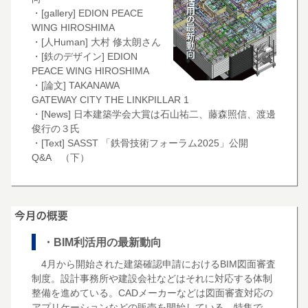
・[gallery] EDION PEACE
WING HIROSHIMA
・[人Human] 大村 修太朗さん
・[鉄のデザイン] EDION
PEACE WING HIROSHIMA
・[論文] TAKANAWA
GATEWAY CITY THE LINKPILLAR 1
・[News] 日本建築学会大賞は石山祐二、藤森照信、渡邊
俊行の３氏
・[Text] SASST 「鉄骨技術フォーラム2025」公開
Q&A （下）
・BIM利活用の最新動向
4月から開始された建築確認申請におけるBIM図面審査
制度。設計事務所や建設会社などはそれに対応する体制
整備を進めている。CADメーカーなどは図面審査対応の
アプリケーションなどの販売を開始している。特集で