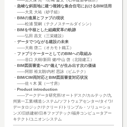
・
急峻な斜面地に建つ複雑な集合住宅におけるBIM活用
――大見 大祐（砂子組）
・
BIMの進展とファブの現状
――松浦 賢嗣（テクノスチールダイシン）
・
BIMを中核とした組織変革の軌跡
――弘田 昌文（三栄建設）
・
データでつながる建設の未来
――大南 啓二（オカモト鐵工）
・
ファブリケーターとしてのBIMへの取組み
――谷口 大樹/新田 健/中山 啓（北陸建工）
・
BIM図面審査への“備え”が生み出す次の価値
――阿部 裕太朗/内村 思詠（ビムテク）
・
BIM/CIM両対応とBIM図面審査対応状況
――佐々木 翼（一寸房）
・
Product introduction
――アークデータ研究所/オートデスク/カルテック/九
州第一工業/構造システム/ソフトウェアセンター/タイワ/
データロジック/テクリード/トリンブル・ソリューショ
ンズ/日鉄建材/日本ファブテック/福井コンピュータアー
キテクト/ユニオンシステム