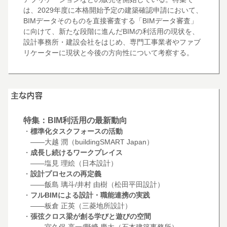
は、2029年度に本格開始予定の建築確認申請において、
BIMデータそのものを直接審査する「BIMデータ審査」
に向けて、新たな段階に進んだBIMの利活用の現状を、
設計事務所・建設会社をはじめ、専門工事業者やファブ
リケーターに現状と今後の方向性について考察する。
特集：BIM利活用の最新動向
・
標準化タスクフォースの活動
――大越 潤（buildingSMART Japan）
・
成長し続けるワークプレイス
――塩見 理絵（日本設計）
・
設計プロセスの再定義
――飯島 璃斗/井村 由樹（松田平田設計）
・
フルBIMによる設計・職能連携の実践
――板倉 正英（三菱地所設計）
・
張弦クロス梁が創る学びと遊びの空間
――宮久保 亮一/野﨑 慶太（石本建築事務所）