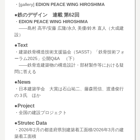
・[gallery]
EDION PEACE WING HIROSHIMA
●鉄のデザイン 連載 第62回
・
EDION PEACE WING HIROSHIMA
――島村 高平/安藤 広隆/永久 美優/鈴木 直人（大成建
設）
●Text
・建築鉄骨構造技術支援協会（SASST）「鉄骨技術フォ
ーラム2025」公開Q&A （下）
――鉄骨造建築物の構造設計・部材製作等における疑
問に答える
●News
・日本建築学会 大賞は石山祐二、藤森照信、渡邊俊行
の３氏 ほか
●Project
・全国の建設プロジェクト
●Strutec Data
・2026年2月の都道府県別建築着工面積/2026年3月の建
築着工面積